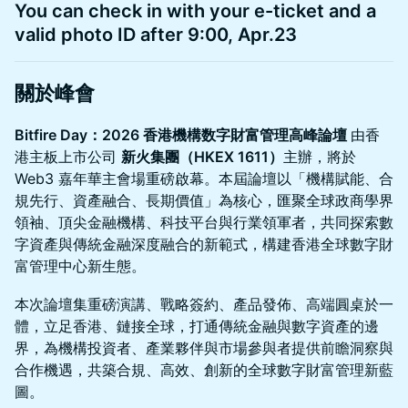
​You can check in with your e-ticket and a
valid photo ID after 9:00, Apr.23
關於峰會
Bitfire Day：2026 香港機構数字財富管理高峰論壇
由香
港主板上市公司
新火集團（HKEX 1611）
主辦，將於
Web3 嘉年華主會場重磅啟幕。本屆論壇以「機構賦能、合
規先行、資產融合、長期價值」為核心，匯聚全球政商學界
領袖、頂尖金融機構、科技平台與行業領軍者，共同探索數
字資產與傳統金融深度融合的新範式，構建香港全球數字財
富管理中心新生態。
本次論壇集重磅演講、戰略簽約、產品發佈、高端圓桌於一
體，立足香港、鏈接全球，打通傳統金融與數字資產的邊
界，為機構投資者、產業夥伴與市場參與者提供前瞻洞察與
合作機遇，共築合規、高效、創新的全球數字財富管理新藍
圖。