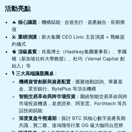
活動亮點
🔥
核心議題
：機構賦能 · 合規先行 · 資產融合 · 長期價
值
🎤
重磅演講
：新火集團 CEO Livio 主旨演講 + 戰略簽
約儀式
🧠
頂級嘉賓
：肖風博士（Hashkey集團董事長）、李國
權（新加坡社科大學教授）、杜均（Vernal Capital 創
始人）等
🎙️
三大高端議題圓桌
：
機構資管創新與資產配置
：匯聚德勤諮詢、華夏基
金、眾安銀行、BytePlus 等頂尖機構
智能交易革命與跨市場投資
：圍繞智能交易革命與跨
市場投資機遇，老虎證券、阿里雲、Forthtech 等共
話技術賦能
深度复盘牛熊週期
：探討 BTC 與核心數字資產長期
共識，寶二爺、達鴻飛等行業 OG 級大咖同台思辨