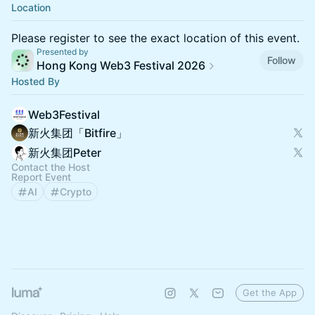
Location
Please register to see the exact location of this event.
Presented by
Follow
Hong Kong Web3 Festival 2026
Hosted By
Web3Festival
新火集团「Bitfire」
新火集团Peter
Contact the Host
Report Event
AI
Crypto
Get the App