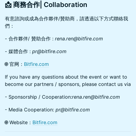
📩
商務合作| Collaboration
有意諮詢或成為合作夥伴/贊助商，請透過以下方式聯絡我
們：
- 合作夥伴/ 贊助合作 :
rena.ren@bitfire.com
- 媒體合作 :
pr@bitfire.com
🌐 官网：
Bitfire.com
If you have any questions about the event or want to
become our partners / sponsors, please contact us via
- Sponsorship / Cooperation:
rena.ren@bitfire.com
- Media Cooperation:
pr@bitfire.com
🌐 Website：
Bitfire.com