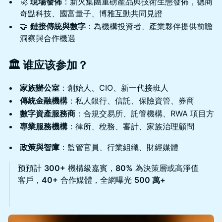
🚀
現場發佈
：新火集團重磅產品與技術生態發佈，德商
奇點科技、國富量子、博雅互動共同見證
🤝
鏈接傳統與數字
：為機構投資者、產業夥伴提供前瞻
洞察與合作機遇
🏛️ 谁应该参加？
家族辦公室
：創始人、CIO、新一代接班人
傳統金融機構
：私人銀行、信託、保險資管、券商
數字資產服務商
：合規交易所、託管機構、RWA 項目方
專業服務機構
：律所、稅務、審計、家族治理顧問
政策與智庫
：監管官員、行業組織、財經媒體
预預計
300+
機構級嘉賓，
80%
為決策層或高淨值
客戶，
40+
合作媒體，全網曝光
500 萬+