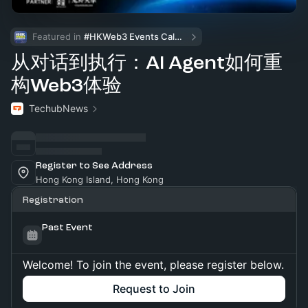
Featured in 
#HKWeb3 Events Calendar
从对话到执行：AI Agent如何重
构Web3体验
TechubNews
Register to See Address
Hong Kong Island, Hong Kong
Registration
Past Event
Welcome! To join the event, please register below.
Request to Join