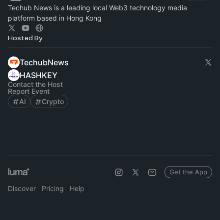
Techub News is a leading local Web3 technology media
platform based in Hong Kong
Hosted By
TechubNews
HASHKEY
Contact the Host
Report Event
AI
Crypto
Get the App
Discover
Pricing
Help