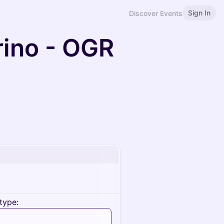
Sign In
Discover Events
rino - OGR
type: