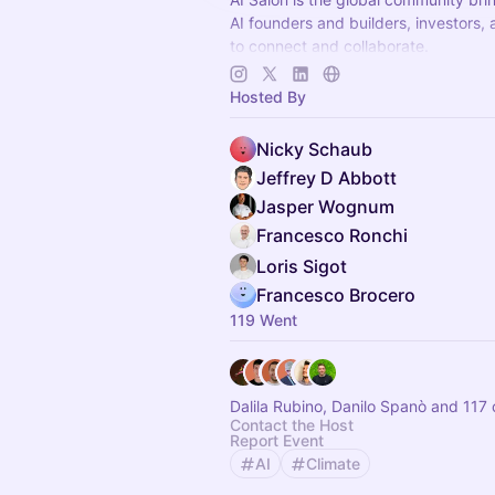
AI founders and builders, investors,
to connect and collaborate.
Decentralized, chapter-based. Laun
Hosted By
in your city!
Nicky Schaub
Jeffrey D Abbott
Jasper Wognum
Francesco Ronchi
Loris Sigot
Francesco Brocero
119 Went
Dalila Rubino, Danilo Spanò and 117 
Contact the Host
Report Event
AI
Climate