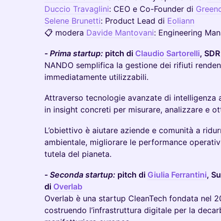
Duccio Travaglini
: CEO e Co-Founder di
Green
Selene Brunetti
: Product Lead di
Eoliann
📋 modera
Davide Mantovani
: Engineering Ma
-
Prima startup:
pitch di
Claudio Sartorelli
, SDR
NANDO semplifica la gestione dei rifiuti rendendo
immediatamente utilizzabili.
Attraverso tecnologie avanzate di intelligenza ar
in insight concreti per misurare, analizzare e ot
L’obiettivo è aiutare aziende e comunità a ridur
ambientale, migliorare le performance operative
tutela del pianeta.
-
Seconda startup:
pitch di
Giulia Ferrantini
, Su
di
Overlab
Overlab è una startup CleanTech fondata nel 20
costruendo l’infrastruttura digitale per la decar