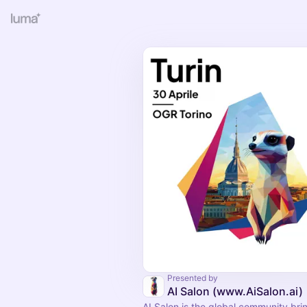
Presented by
AI Salon (www.AiSalon.ai)
AI Salon is the global community bri