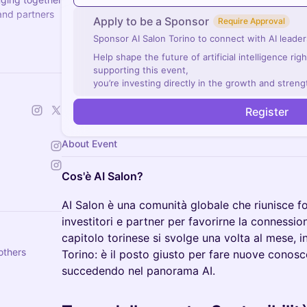
 and partners
Apply to be a Sponsor
Require Approval
Sponsor AI Salon Torino to connect with AI leaders
ch a chapter
Help shape the future of artificial intelligence ri
supporting this event,
you’re investing directly in the growth and streng
Register
About Event
Cos'è AI Salon?
AI Salon è una comunità globale che riunisce fo
investitori e partner per favorirne la connession
capitolo torinese si svolge una volta al mese, i
others
Torino: è il posto giusto per fare nuove conosc
succedendo nel panorama AI.