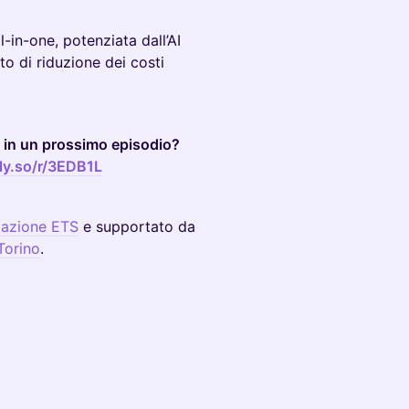
l-in-one, potenziata dall’AI
o di riduzione dei costi
o in un prossimo episodio?
lly.so/r/3EDB1L
azione ETS
e supportato da
Torino
.