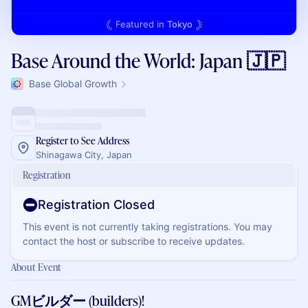
Featured in
Tokyo
Base Around the World: Japan 🇯🇵
Base Global Growth
Register to See Address
Shinagawa City, Japan
Registration
Registration Closed
This event is not currently taking registrations. You may
contact the host or subscribe to receive updates.
About Event
GMビルダー (builders)!