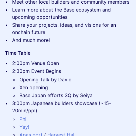
​Meet other local builders and community members
​Learn more about the Base ecosystem and
upcoming opportunities
​Share your projects, ideas, and visions for an
onchain future
​And much more!
Time Table
2:00pm Venue Open
2:30pm Event Begins
Opening Talk by David
Xen opening
Base Japan efforts 3Q by Seiya
3:00pm Japanese builders showcase (~15-
20min/ppl)
Phi
Yay!
Apas port
/
Harvest Hall