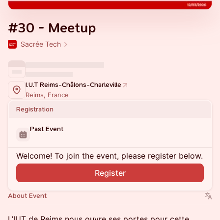
#30 - Meetup
Sacrée Tech
I.U.T Reims-Châlons-Charleville
Reims, France
Registration
Past Event
Welcome! To join the event, please register below.
Register
About Event
L’IUT de Reims nous ouvre ses portes pour cette