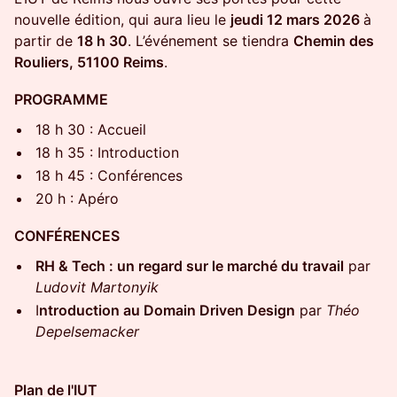
nouvelle édition, qui aura lieu le
jeudi 12 mars 2026
à
partir de
18 h 30
. L’événement se tiendra
Chemin des
Rouliers, 51100 Reims
.
PROGRAMME
18 h 30 : Accueil
18 h 35 : Introduction
18 h 45 : Conférences
20 h : Apéro
CONFÉRENCES
RH & Tech : un regard sur le marché du travail
par
Ludovit Martonyik
I
ntroduction au Domain Driven Design
par
Théo
Depelsemacker
Plan de l'IUT