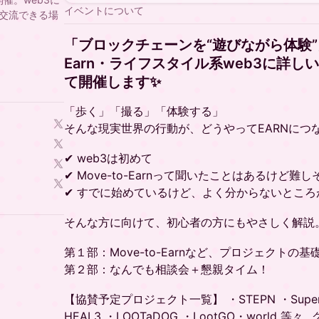
イベントについて
交流できる場
「ブロックチェーンを“遊びながら体験”」
Earn・ライフスタイル系web3に詳し
て開催します✨
「歩く」「撮る」「体験する」
そんな現実世界の行動が、どうやってEARNにつ
✔ web3は初めて
✔ Move-to-Earnって聞いたことはあるけど難し
✔ すでに始めているけど、よく分からないところ
そんな方に向けて、初心者の方にもやさしく解説
第１部：Move-to-Earnなど、プロジェクトの基
第２部：なんでも相談会＋懇親タイム！
【協賛予定プロジェクト一覧】 ・STEPN ・SuperW
HEAL3 ・LOOTaDOG ・LootGO・world 等々.