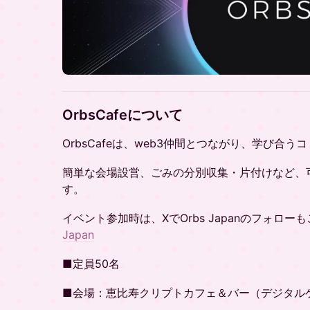
OrbsCafeについて
OrbsCafeは、web3仲間とつながり、学び合
簡単な会場設営、ごみの分別収集・片付けなど、
す。
イベント参加時は、XでOrbs Japanのフォローもご協力
Japan
​■定員50名
​■会場：恵比寿クリプトカフェ＆バー（デジタル