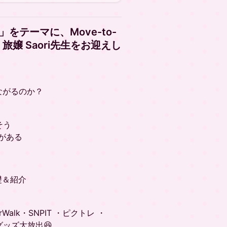
をテーマに、Move-to-
い
旅嬢 Saori先生
をお迎えし
ながるのか？
そう
がある
。
礎＆紹介
alk・SNPIT ・ピクトレ ・
..グッズ大放出😆