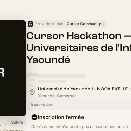
En vedette dans 
Cursor Community
Cursor Hackathon 
Universitaires de l'I
Yaoundé
Université de Yaoundé 1- NGOA EKELLE
Yaoundé, Cameroun
Inscription
Inscription fermée
Suivre
, Africa
Cet événement n'accepte pas d'inscriptions pour l
e, Cameroon,