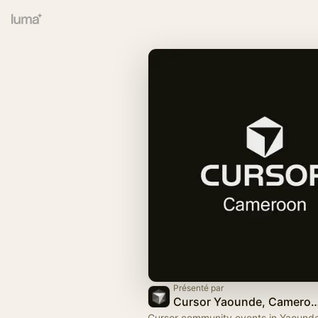
Présenté par
Cursor Yaounde, Cameroon
Cursor community events in Yaound