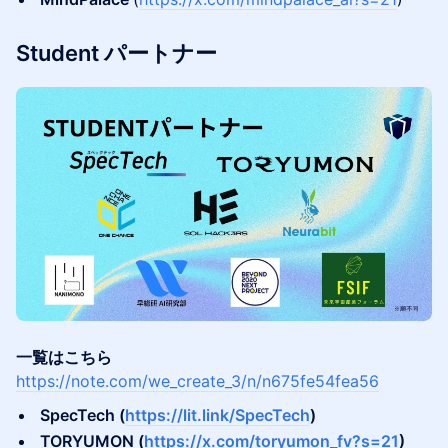
Student パートナー
一覧はこちら
https://note.com/we_create_3/n/n675fe54fea56
SpecTech (
https://lit.link/SpecTech
)
​TORYUMON (
https://x.com/toryumon_fv?s=21
)