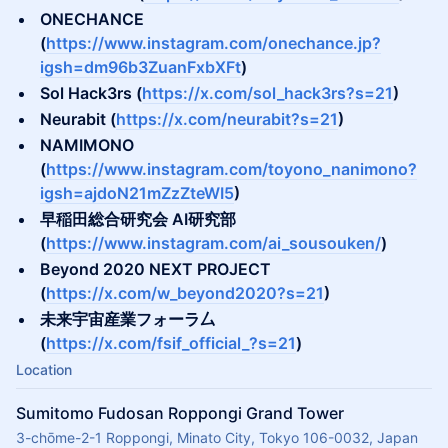
ONECHANCE
(
https://www.instagram.com/onechance.jp?
igsh=dm96b3ZuanFxbXFt
)
​Sol Hack3rs (
https://x.com/sol_hack3rs?s=21
)
​Neurabit (
https://x.com/neurabit?s=21
)
​NAMIMONO
(
https://www.instagram.com/toyono_nanimono?
igsh=ajdoN21mZzZteWI5
)
​早稲田総合研究会 AI研究部
(
https://www.instagram.com/ai_sousouken/
)
Beyond 2020 NEXT PROJECT
(
https://x.com/w_beyond2020?s=21
)
​未来宇宙産業フォーラ厶
(
https://x.com/fsif_official_?s=21
)
Location
Sumitomo Fudosan Roppongi Grand Tower
3-chōme-2-1 Roppongi, Minato City, Tokyo 106-0032, Japan