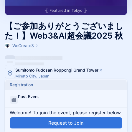
Featured in
Tokyo
【ご参加ありがとうございまし
た！】Web3&AI超会議2025 秋
WeCreate3
Sumitomo Fudosan Roppongi Grand Tower
Minato City, Japan
Registration
Past Event
Welcome! To join the event, please register below.
Request to Join