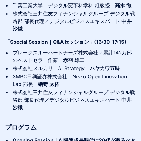
千葉工業大学 デジタル変革科学科 准教授
高木 徹
株式会社三井住友フィナンシャルグループ デジタル戦
略部 部長代理／デジタルビジネスエキスパート
中井
沙織
「Special Session｜Q&Aセッション」(16:30-17:15)
ブレークスルーパートナーズ株式会社／累計142万部
のベストセラー作家
赤羽 雄二
株式会社メルカリ AI Strategy
ハヤカワ五味
SMBC日興証券株式会社 Nikko Open Innovation
Lab 部長
磯野 太佑
株式会社三井住友フィナンシャルグループ デジタル戦
略部 部長代理／デジタルビジネスエキスパート
中井
沙織
プログラム
Opening Session｜AI爆速成長時代に20代が取るべき