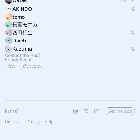
watak
AKINDO
tomo
長富モエカ
西田怜生
Daichi
Kazuma
Contact the Host
Report Event
AI
Crypto
Get the App
Discover
Pricing
Help