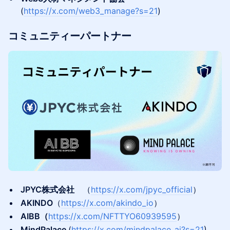
(
https://x.com/web3_manage?s=21
)
コミュニティーパートナー
JPYC株式会社
（
https://x.com/jpyc_official
）
AKINDO
（
https://x.com/akindo_io
）
AIBB（
https://x.com/NFTTYO60939595
）
MindPalace
(
https://x.com/mindpalace_ai?s=21
)