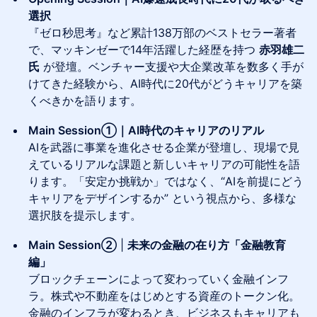
選択
『ゼロ秒思考』など累計138万部のベストセラー著者
で、マッキンゼーで14年活躍した経歴を持つ
赤羽雄二
氏
が登壇。ベンチャー支援や大企業改革を数多く手が
けてきた経験から、AI時代に20代がどうキャリアを築
くべきかを語ります。
Main Session①｜AI時代のキャリアのリアル
AIを武器に事業を進化させる企業が登壇し、現場で見
えているリアルな課題と新しいキャリアの可能性を語
ります。「安定か挑戦か」ではなく、“AIを前提にどう
キャリアをデザインするか” という視点から、多様な
選択肢を提示します。
Main Session②
|
未来の金融の在り方「金融教育
編」
ブロックチェーンによって変わっていく金融インフ
ラ。株式や不動産をはじめとする資産のトークン化。
金融のインフラが変わるとき、ビジネスもキャリアも