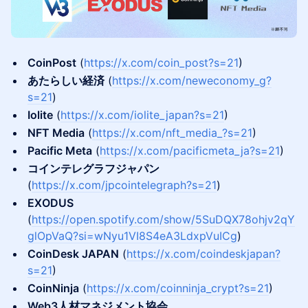
CoinPost
(
https://x.com/coin_post?s=21
)
あたらしい経済
(
https://x.com/neweconomy_g?
s=21
)
​Iolite
(
https://x.com/iolite_japan?s=21
)
NFT Media
(
https://x.com/nft_media_?s=21
)
​Pacific Meta
(
https://x.com/pacificmeta_ja?s=21
)
コインテレグラフジャパン
(
https://x.com/jpcointelegraph?s=21
)
​EXODUS
(
https://open.spotify.com/show/5SuDQX78ohjv2qY
glOpVaQ?si=wNyu1VI8S4eA3LdxpVuICg
)
CoinDesk JAPAN
(
https://x.com/coindeskjapan?
s=21
)
​CoinNinja
(
https://x.com/coinninja_crypt?s=21
)
Web3人材マネジメント協会