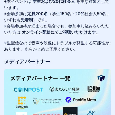
※本イベントは
学生および20代社会人
を主な対象として
います。
※会場参加は
定員200名
（学生150名・20代社会人50名、
いずれも
先着制
）です。
※会場参加枠が埋まった場合でも、参加申し込みをいただ
いた方は
オンライン配信にてご視聴いただけます
。
※生配信なので音声や映像にトラブルが発生する可能性が
あります。あらかじめご了承ください。
メディアパートナー