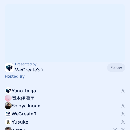
Presented by
Follow
WeCreate3
Hosted By
Yano Taiga
岡本伊津美
Shinya Inoue
WeCreate3
Yusuke