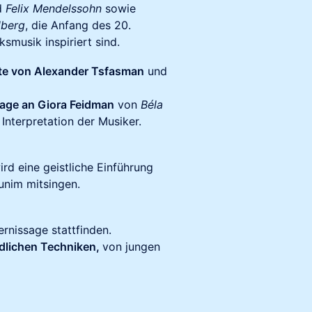
d
Felix Mendelssohn
sowie
lberg
, die Anfang des 20.
smusik inspiriert sind.
te von Alexander Tsfasman
und
ge an Giora Feidman
von
Béla
 Interpretation der Musiker.
ird eine geistliche Einführung
unim mitsingen.
rnissage stattfinden.
edlichen Techniken,
von jungen