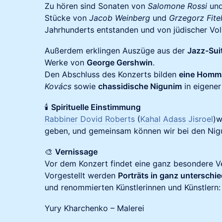
Zu hören sind Sonaten von
Salomone Rossi
un
Stücke von
Jacob Weinberg
und
Grzegorz Fite
Jahrhunderts entstanden und von jüdischer Volk
Außerdem erklingen Auszüge aus der
Jazz-Sui
Werke von
George Gershwin
.
Den Abschluss des Konzerts bilden
eine Homma
Kovács
sowie
chassidische Nigunim
in eigener
🕯️
Spirituelle Einstimmung
Rabbiner Dovid Roberts
(
Kahal Adass Jisroel
)w
geben, und gemeinsam können wir bei den Nig
🎨
Vernissage
Vor dem Konzert findet eine ganz besondere Ve
Vorgestellt werden
Porträts in ganz unterschi
und renommierten Künstlerinnen und Künstlern:
Yury Kharchenko – Malerei