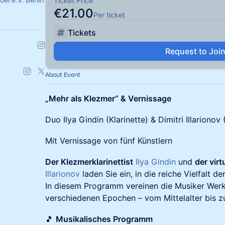
Ticket Price
€21.00
Per ticket
Tickets
Request to Joi
About Event
„Mehr als Klezmer“ & Vernissage
Duo Ilya Gindin (Klarinette) & Dimitri Illarionov 
Mit Vernissage von fünf Künstlern
Der Klezmerklarinettist
Ilya Gindin
und
der virt
Illarionov
laden Sie ein, in die reiche Vielfalt d
In diesem Programm vereinen die Musiker Werk
verschiedenen Epochen – vom Mittelalter bis 
🎵
Musikalisches Programm