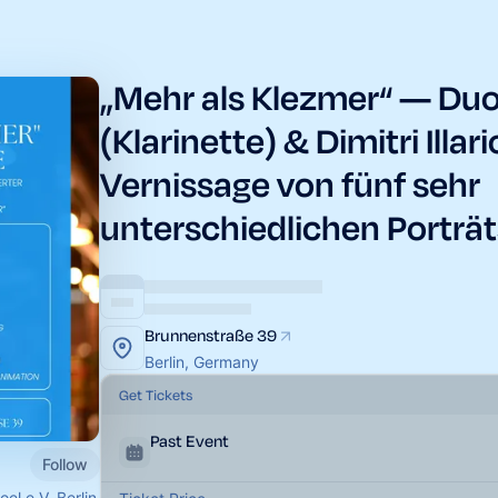
„Mehr als Klezmer“ — Duo 
(Klarinette) & Dimitri Illar
Vernissage von fünf sehr
unterschiedlichen Porträt
Brunnenstraße 39
Berlin, Germany
Get Tickets
Past Event
Follow
el e.V. Berlin