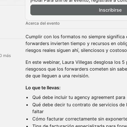
¡Hola! Para unirte al evento, regístrate a con
Inscribirse
Acerca del evento
Cumplir con los formatos no siempre significa
forwarders invierten tiempo y recursos en obli
riesgos reales siguen ahí, silenciosos y costoso
20 más
En este webinar, Laura Villegas desglosa los 
riesgosos que los forwarders cometen sin saber
de que lleguen a una revisión.
Lo que te llevas:
Qué debe incluir tu agency agreement para 
Qué debe decir tu contrato de servicios de
faltar
Cómo facturar correctamente sin exponerte
Tips de facturación especializada para for