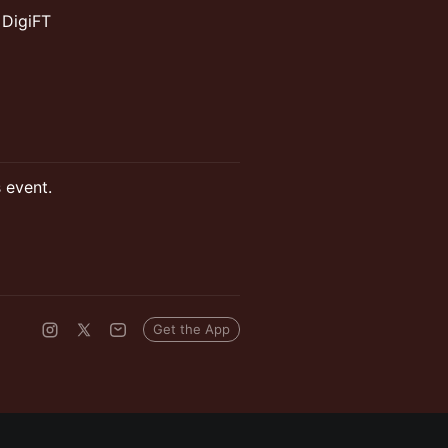
 DigiFT
s event.
Get the App