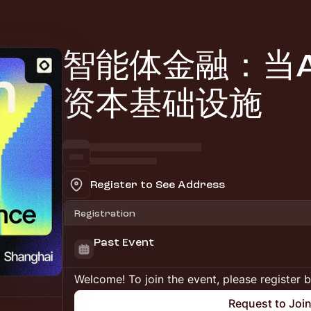
智能体金融：当A
资本基础设施
Register to See Address
Registration
Past Event
Welcome! To join the event, please register 
Request to Joi