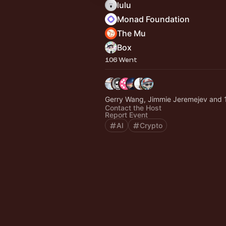
lulu
Monad Foundation
The Mu
Box
106 Went
Gerry Wang, Jimmie Jeremejev and 
Contact the Host
Report Event
AI
Crypto