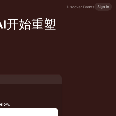
Sign In
Discover Events
I开始重塑
below.
n