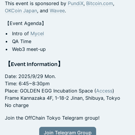
This event is sponsored by
PundiX
,
Bitcoin.com
,
OKCoin Japan
, and
Wavee
.
【Event Agenda】
Intro of
Mycel
QA Time
Web3 meet-up
【Event Information】
Date: 2025/9/29 Mon.
Time: 6:45~8:30pm
Place: GOLDEN EGG Incubation Space (
Access
)
Frame Kannazaka 4F, 1-18-2 Jinan, Shibuya, Tokyo
No charge
Join the OffChain Tokyo Telegram group!
Join Telegram Group