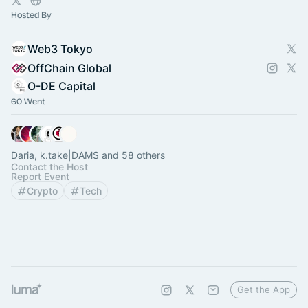
Hosted By
Web3 Tokyo
OffChain Global
O-DE Capital
60 Went
Daria, k.take|DAMS and 58 others
Contact the Host
Report Event
Crypto
Tech
Get the App