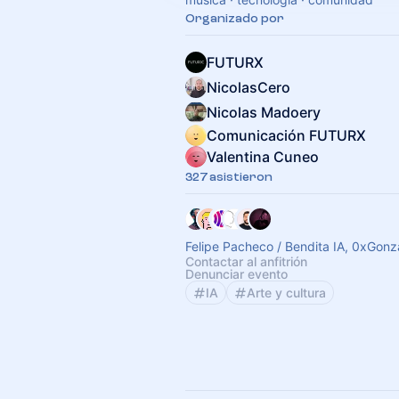
Organizado por
FUTURX
NicolasCero
Nicolas Madoery
Comunicación FUTURX
Valentina Cuneo
327 asistieron
Felipe Pacheco / Bendita IA, 0xGon
Contactar al anfitrión
Denunciar evento
IA
Arte y cultura