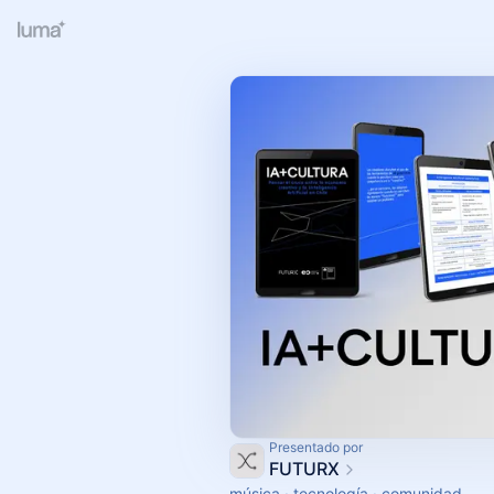
Presentado por
FUTURX
música · tecnología · comunidad