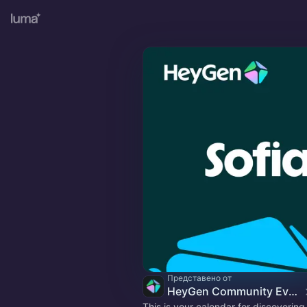
Представено от
HeyGen Community Events
This is your calendar for discovering