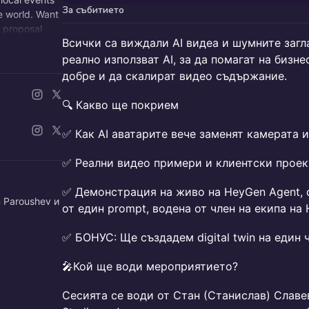
За събитието
e world. Want
 proposal
Всички са виждали AI видеа и шумните загл
реално използват AI, за да помагат на бизн
добре и да скалират видео съдържание.
🔍 Какво ще покрием
✅ Как AI аватарите вече заменят камерата 
✅ Реални видео примери и клиентски прое
✅ Демонстрация на живо на HeyGen Agent, 
 Paroushev и
от един prompt, водена от член на екипа на
✅ БОНУС: Ще създадем digital twin на един 
🎤Кой ще води мероприятието?
Сесията се води от Стан (Станислав) Славе