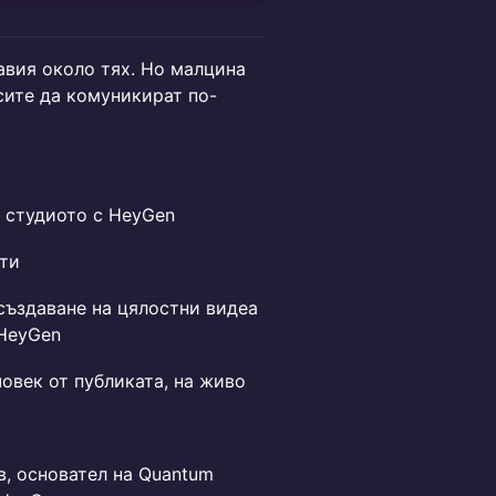
авия около тях. Но малцина
есите да комуникират по-
и студиото с HeyGen
кти
създаване на цялостни видеа
 HeyGen
човек от публиката, на живо
в, основател на Quantum