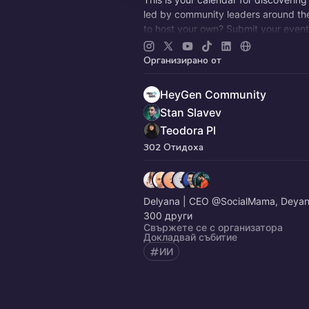
led by community leaders around th
to host your own? Submit your event
here:
http://bit.ly/3LFYP9Y
Организирано от
HeyGen Community
Stan Slavev
Teodora Pl
302 Отидоха
Delyana | CEO @SocialMama, Deyan
300 други
Свържете се с организатора
Докладвай събитие
ИИ