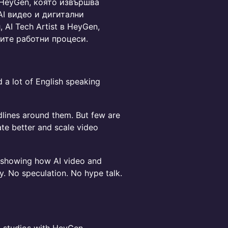
 HeyGen, която извършва
I видео и дигитални
, AI Tech Artist в HeyGen,
ите работни процеси.
nd a lot of English speaking
lines around them. But few are
te better and scale video
on showing how AI video and
ay. No speculation. No hype talk.