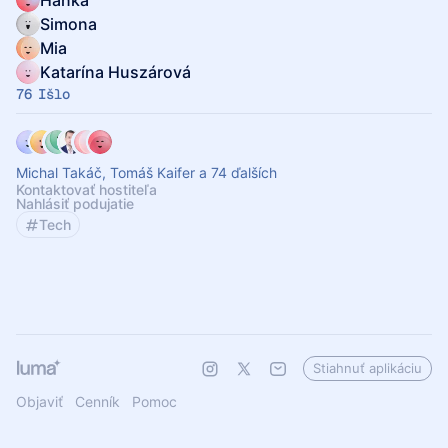
Hanka
Simona
Mia
Katarína Huszárová
76 Išlo
Michal Takáč, Tomáš Kaifer a 74 ďalších
Kontaktovať hostiteľa
Nahlásiť podujatie
Tech
Stiahnuť aplikáciu
Objaviť
Cenník
Pomoc