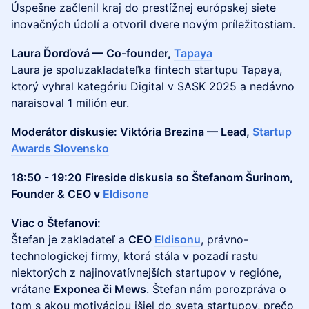
Úspešne začlenil kraj do prestížnej európskej siete
inovačných údolí a otvoril dvere novým príležitostiam.
Laura Ďorďová — Co-founder,
Tapaya
Laura je spoluzakladateľka fintech startupu Tapaya,
ktorý vyhral kategóriu Digital v SASK 2025 a nedávno
naraisoval 1 milión eur.
Moderátor diskusie: Viktória Brezina — Lead,
Startup
Awards Slovensko
18:50 - 19:20 Fireside diskusia so Štefanom Šurinom,
Founder & CEO v
Eldisone
Viac o Štefanovi:
Štefan je zakladateľ a
CEO
Eldisonu
, právno-
technologickej firmy, ktorá stála v pozadí rastu
niektorých z najinovatívnejších startupov v regióne,
vrátane
Exponea či Mews
. Štefan nám porozpráva o
tom s akou motiváciou išiel do sveta startupov, prečo