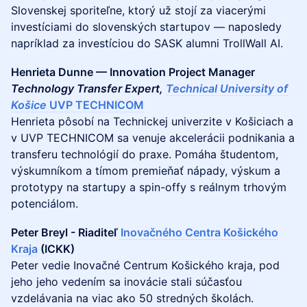
Slovenskej sporiteľne, ktorý už stojí za viacerými
investíciami do slovenských startupov — naposledy
napríklad za investíciou do SASK alumni TrollWall AI.
Henrieta Dunne — Innovation Project Manager
Technology Transfer Expert,
Technical University of
Košice
UVP TECHNICOM
Henrieta pôsobí na Technickej univerzite v Košiciach a
v UVP TECHNICOM sa venuje akcelerácii podnikania a
transferu technológií do praxe. Pomáha študentom,
výskumníkom a tímom premieňať nápady, výskum a
prototypy na startupy a spin-offy s reálnym trhovým
potenciálom.
Peter Breyl - Riaditeľ
Inovačného Centra Košického
Kraja
(ICKK)
Peter vedie Inovačné Centrum Košického kraja, pod
jeho jeho vedením sa inovácie stali súčasťou
vzdelávania na viac ako 50 stredných školách.