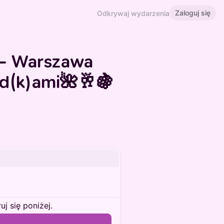
Zaloguj się
Odkrywaj wydarzenia
 - Warszawa
ad(k)ami🌺🥂🍇
j się poniżej.