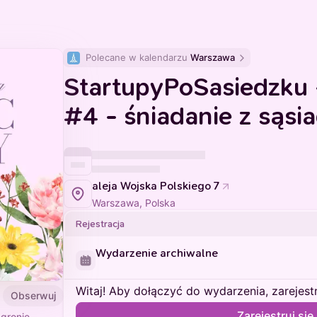
Polecane w kalendarzu 
Warszawa
StartupyPoSasiedzku
#4 - śniadanie z sąsi
aleja Wojska Polskiego 7
Warszawa, Polska
Rejestracja
Wydarzenie archiwalne
Witaj! Aby dołączyć do wydarzenia, zarejestru
Obserwuj
Zarejestruj się
 gronie