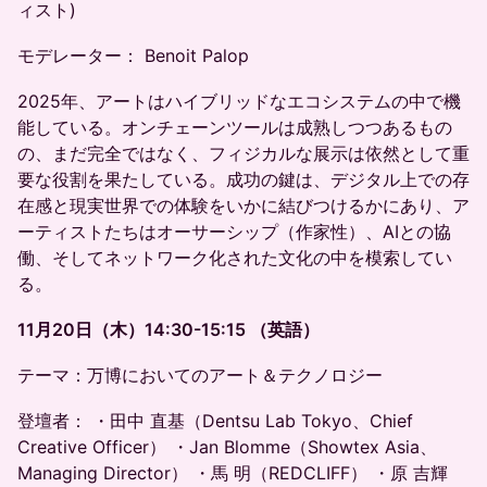
ィスト)
モデレーター： Benoit Palop
2025年、アートはハイブリッドなエコシステムの中で機
能している。オンチェーンツールは成熟しつつあるもの
の、まだ完全ではなく、フィジカルな展示は依然として重
要な役割を果たしている。成功の鍵は、デジタル上での存
在感と現実世界での体験をいかに結びつけるかにあり、ア
ーティストたちはオーサーシップ（作家性）、AIとの協
働、そしてネットワーク化された文化の中を模索してい
る。
11月20日（木）14:30-15:15 （英語）
テーマ：万博においてのアート＆テクノロジー
登壇者： ・田中 直基（Dentsu Lab Tokyo、Chief
Creative Officer） ・Jan Blomme（Showtex Asia、
Managing Director） ・馬 明（REDCLIFF） ・原 吉輝