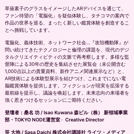
草薙素子のグラスをイメージしたARデバイスを通じて、
ファン待望の「電脳化」を疑似体験し、タチコマの案内で
作品の世界を巡る、まったく新しい鑑賞体験を創造するこ
とへ挑戦しています。
電脳化、義体技術、ネットワーク社会…『攻殻機動隊』が
問い続けてきたテクノロジーと倫理の課題を、現代のデジ
タルクリエイティビティの文脈で再考察します。多様な監
督陣による30年の歴史を集結させた展覧会（未公開含む
1,000点以上の貴重資料、新作アニメ関連展示など）と、
AR技術による体験型展示を結びつけ、これまでにない電
脳鑑賞体験を提供します。フィクションが現実を拡張する
最前線を提示し、議論を喚起します。未来志向の来場者を
強く惹きつけるセッションにご期待ください。
登壇者：桑名 功 / Isao Kuwana 森ビル（株） 新領域事業
部・TOKYO NODE運営室 · Creative Director
笹 大地 / Sasa Daichi 株式会社講談社 ライツ・メディア