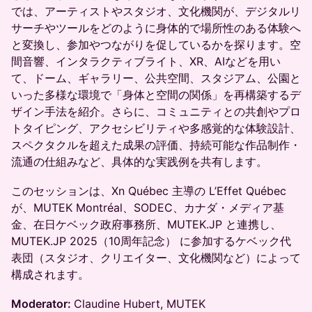
では、アーティストやスタジオ、文化機関が、デジタルリ
サーチやツールをどのように身体的で場所性のある体験へ
と変換し、参加やつながりを促しているかを探ります。空
間音響、インタラクティブライト、XR、AIなどを用い
て、ドーム、ギャラリー、公共空間、スタジアム、公園と
いった多様な環境で「身体と空間の関係」を再構築するデ
ザイン手法を紹介。さらに、コミュニティとの共創やプロ
トタイピング、アクセシビリティや多感覚的な体験設計、
スペクタクルを超えた成果の評価、持続可能な作品制作・
流通の仕組みなど、具体的な実践例を共有します。
このセッションは、Xn Québec 主導の L’Effet Québec
が、MUTEK Montréal、SODEC、カナダ・メディア基
金、在日ケベック政府事務所、MUTEK.JP と連携し、
MUTEK.JP 2025（10周年記念） に参加するケベック代
表団（スタジオ、クリエイター、文化機関など）によって
構成されます。
Moderator:
Claudine Hubert, MUTEK