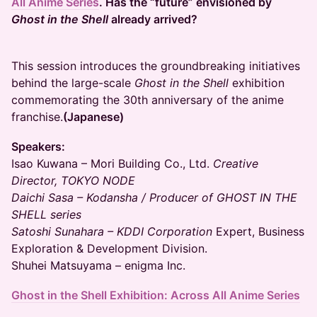
All Anime Series
. Has the “future” envisioned by
Ghost in the Shell
already arrived?
This session introduces the groundbreaking initiatives
behind the large-scale
Ghost in the Shell
exhibition
commemorating the 30th anniversary of the anime
franchise.
(Japanese)
Speakers:
Isao Kuwana – Mori Building Co., Ltd.
Creative
Director, TOKYO NODE
Daichi Sasa – Kodansha / Producer of GHOST IN THE
SHELL series
Satoshi Sunahara – KDDI Corporation
Expert, Business
Exploration & Development Division.
Shuhei Matsuyama – enigma Inc.
Ghost in the Shell Exhibition: Across All Anime Series