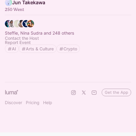
Jun Takekawa
250 Went
Steffie, Nina Sudra and 248 others
Contact the Host
Report Event
AI
Arts & Culture
Crypto
Get the App
Discover
Pricing
Help