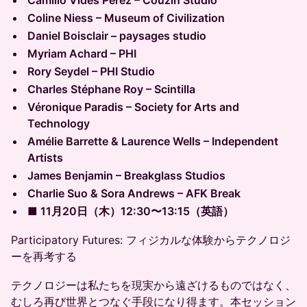
Camilio Vides Pérez – Couzin Studio
Coline Niess – Museum of Civilization
Daniel Boisclair – paysages studio
Myriam Achard – PHI
Rory Seydel – PHI Studio
Charles Stéphane Roy – Scintilla
Véronique Paradis – Society for Arts and
Technology
Amélie Barrette & Laurence Wells – Independent
Artists
James Benjamin – Breakglass Studios
Charlie Suo & Sora Andrews – AFK Break
■ 11月20日（木）12:30〜13:15（英語）
Participatory Futures: フィジカルな体験からテクノロジ
ーを再考する
テクノロジーは私たちを現実から遠ざけるものではなく、
むしろ再び世界とつなぐ手段になり得ます。本セッション