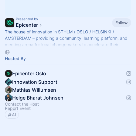
Presented by
Follow
Epicenter
The house of innovation in STHLM / OSLO / HELSINKI /
AMSTERDAM – providing a community, learning platform, and
meeting arena for local changemakers to accelerate their
growth and innovate with impact.
Hosted By
Epicenter Oslo
Innovation Support
Mathias Willumsen
Helge Bharat Johnsen
Contact the Host
Report Event
AI