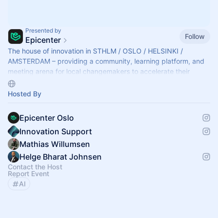
Presented by
Follow
Epicenter
The house of innovation in STHLM / OSLO / HELSINKI /
AMSTERDAM – providing a community, learning platform, and
meeting arena for local changemakers to accelerate their
growth and innovate with impact.
Hosted By
Epicenter Oslo
Innovation Support
Mathias Willumsen
Helge Bharat Johnsen
Contact the Host
Report Event
AI