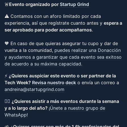
🚨
Evento organizado por
Startup Grind
⚠️ Contamos con un aforo limitado por cada
experiencia, así que regístrate cuanto antes y
espera a
ser aprobado para poder acompañarnos
.
🧡 En caso de que quieras asegurar tu cupo y dar de
vuelta a la comunidad,
puedes realizar una Donacción
y ayudarnos a garantizar que cada evento sea exitoso
de acuerdo a su máxima capacidad.
⚡
¿Quieres auspiciar este evento o ser partner de la
Tech Week?
Revisa nuestro deck
o envía un correo a
andreina@startupgrind.com
👉🏽
¿Quieres asistir a más eventos durante la semana
y a lo largo del año?
¡Únete a nuestro grupo de
WhatsApp!
🌱
¿Quieres crecer con más de 1.6k profesionales del