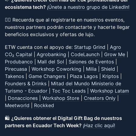
ecosistema tech?
¡Únete a nuestro grupo de LinkedIn!
👉🏽
Recuerda que al registrarte en nuestros eventos,
nuestros partners podrán contactarte y hacerte llegar
beneficios exclusivos y ofertas de lujo.
ETW cuenta con el apoyo de:
Startup Grind
|
Agro
CO₂ Capital
|
Agrobanking
|
CodeLaunch
|
Grow Me
|
Produbanco
|
Mall del Sol
|
Salones de Eventos
|
Pirecuasa
|
Workshop Coworking
|
Milia
|
Shield
|
Takenos
|
Game Changers
|
Plaza Lagos
|
Kriptos
|
Founders & Drinks
|
Mitad del Mundo
Ministerio de
Turismo - Ecuador
|
Toc Toc Leads
|
Workshop Latam
|
Donacciones
|
Workshop Store
|
Creators Only
|
Meetworld
|
Rockked
🛍️
¿Quieres obtener el Digital Gift Bag de nuestros
partners en Ecuador Tech Week?
¡Haz clic aquí!