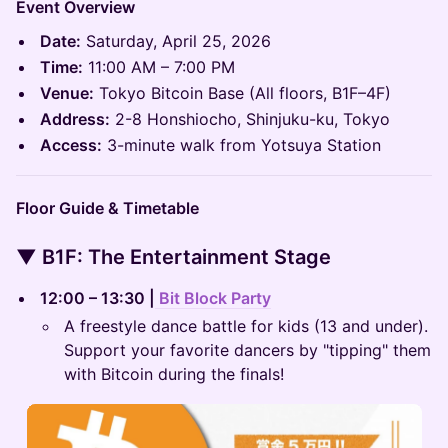
Event Overview
Date:
Saturday, April 25, 2026
Time:
11:00 AM – 7:00 PM
Venue:
Tokyo Bitcoin Base (All floors, B1F–4F)
Address:
2-8 Honshiocho, Shinjuku-ku, Tokyo
Access:
3-minute walk from Yotsuya Station
Floor Guide & Timetable
▼ B1F: The Entertainment Stage
12:00 – 13:30 |
Bit Block Party
A freestyle dance battle for kids (13 and under).
Support your favorite dancers by "tipping" them
with Bitcoin during the finals!