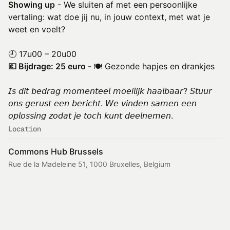
Showing up
- We sluiten af met een persoonlijke
vertaling: wat doe jij nu, in jouw context, met wat je
weet en voelt?
🕘 17u00 – 20u00
💶 Bijdrage: 25 euro -
🍽️ Gezonde hapjes en drankjes
𝘐𝘴 𝘥𝘪𝘵 𝘣𝘦𝘥𝘳𝘢𝘨 𝘮𝘰𝘮𝘦𝘯𝘵𝘦𝘦𝘭 𝘮𝘰𝘦𝘪𝘭𝘪𝘫𝘬 𝘩𝘢𝘢𝘭𝘣𝘢𝘢𝘳? 𝘚𝘵𝘶𝘶𝘳
𝘰𝘯𝘴 𝘨𝘦𝘳𝘶𝘴𝘵 𝘦𝘦𝘯 𝘣𝘦𝘳𝘪𝘤𝘩𝘵. 𝘞𝘦 𝘷𝘪𝘯𝘥𝘦𝘯 𝘴𝘢𝘮𝘦𝘯 𝘦𝘦𝘯
𝘰𝘱𝘭𝘰𝘴𝘴𝘪𝘯𝘨 𝘻𝘰𝘥𝘢𝘵 𝘫𝘦 𝘵𝘰𝘤𝘩 𝘬𝘶𝘯𝘵 𝘥𝘦𝘦𝘭𝘯𝘦𝘮𝘦𝘯.
Location
Commons Hub Brussels
Rue de la Madeleine 51, 1000 Bruxelles, Belgium