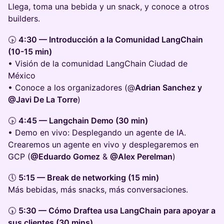
Llega, toma una bebida y un snack, y conoce a otros
builders.
🕟
4:30 — Introducción a la Comunidad LangChain
(10-15 min)
• Visión de la comunidad LangChain Ciudad de
México
• Conoce a los organizadores (@
Adrian Sanchez y
@Javi De La Torre
)
🕟
4:45 — Langchain Demo (30 min)
• Demo en vivo: Desplegando un agente de IA.
Crearemos un agente en vivo y desplegaremos en
GCP (
@Eduardo Gomez
&
@Alex Perelman
)
🕔
5:15 — Break de networking (15 min)
Más bebidas, más snacks, más conversaciones.
🕠
5:30 — Cómo Draftea usa LangChain para apoyar a
sus clientes (30 mins)