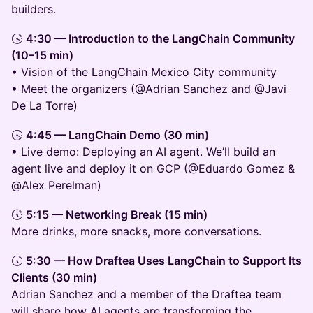
builders.
🕟
4:30 — Introduction to the LangChain Community
(10–15 min)
• Vision of the LangChain Mexico City community
• Meet the organizers (@Adrian Sanchez and @Javi
De La Torre)
🕟
4:45 — LangChain Demo (30 min)
• Live demo: Deploying an AI agent. We’ll build an
agent live and deploy it on GCP (@Eduardo Gomez &
@Alex Perelman)
🕔
5:15 — Networking Break (15 min)
More drinks, more snacks, more conversations.
🕠
5:30 — How Draftea Uses LangChain to Support Its
Clients (30 min)
Adrian Sanchez and a member of the Draftea team
will share how AI agents are transforming the