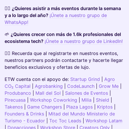
👉🏽
¿Quieres asistir a más eventos durante la semana
y a lo largo del año?
¡Únete a nuestro grupo de
WhatsApp!
🌱
¿Quieres crecer con más de 1.6k profesionales del
ecosistema tech?
¡Únete a nuestro grupo de LinkedIn!
👉🏽
Recuerda que al registrarte en nuestros eventos,
nuestros partners podrán contactarte y hacerte llegar
beneficios exclusivos y ofertas de lujo.
ETW cuenta con el apoyo de:
Startup Grind
|
Agro
CO₂ Capital
|
Agrobanking
|
CodeLaunch
|
Grow Me
|
Produbanco
|
Mall del Sol
|
Salones de Eventos
|
Pirecuasa
|
Workshop Coworking
|
Milia
|
Shield
|
Takenos
|
Game Changers
|
Plaza Lagos
|
Kriptos
|
Founders & Drinks
|
Mitad del Mundo
Ministerio de
Turismo - Ecuador
|
Toc Toc Leads
|
Workshop Latam
|
Donacciones
|
Workshop Store
|
Creators Only
|