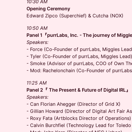
10:30 AM
Opening Ceremony
Edward Zipco (Superchief) & Cutcha (NOX)
10:50 AM
Panel 1『purrLabs, Inc. - The journey of Migg
Speakers:
- Force (Co-Founder of purrLabs, Miggles Lea
- Tyler (Co-Founder of purrLabs, Miggles Lead
- Smoke (Advisor of purrLabs, COO of Own Th
- Mod: Rachelonchain (Co-Founder of purrLabs
11:25 AM
Panel 2『 The Present & Future of Digital IRL』
Speakers:
- Can Florian Ahegger (Director of Grid X)
- Gillian Howard (Director of Digital Art Fair As
- Roxy Fata (Artblocks Director of Operations)
- Calvin Burchfiel (Technology Lead for Toled