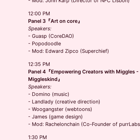
- Mod: John Karp (Director of NFC Lisbon)
12:00 PM
Panel 3『Art on core』
Speakers:
- Guasp (CoreDAO)
- Popodoodle
- Mod: Edward Zipco (Superchief)
12:35 PM
Panel 4『Empowering Creators with Miggles - Mi
Miggleskind』
Speakers:
- Domino (music)
- Landlady (creative direction)
- Woogangster (webtoons)
- James (game design)
- Mod: Rachelonchain (Co-Founder of purrLabs
1:30 PM