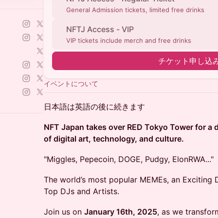
General Admission tickets, limited free drinks
NFTJ Access - VIP
VIP tickets include merch and free drinks
チケット申し込
イベントについて
日本語は英語の後に続きます
NFT Japan takes over RED Tokyo Tower for a
of digital art, technology, and culture.
"Miggles, Pepecoin, DOGE, Pudgy, ElonRWA..."
The world’s most popular MEMEs, an Exciting 
Top DJs and Artists.
Join us on
January 16th, 2025
, as we transfor