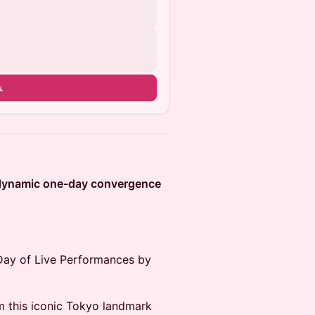
み
 dynamic one-day convergence
Day of Live Performances by
m this iconic Tokyo landmark