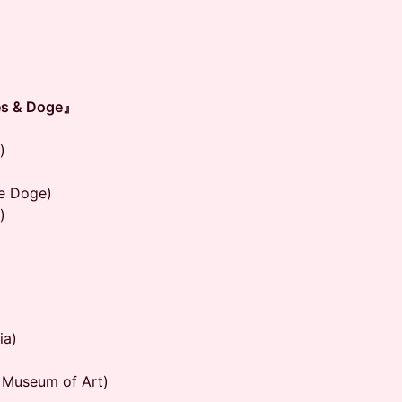
les & Doge』
d)
)
e Doge)
)
ia)
o Museum of Art)