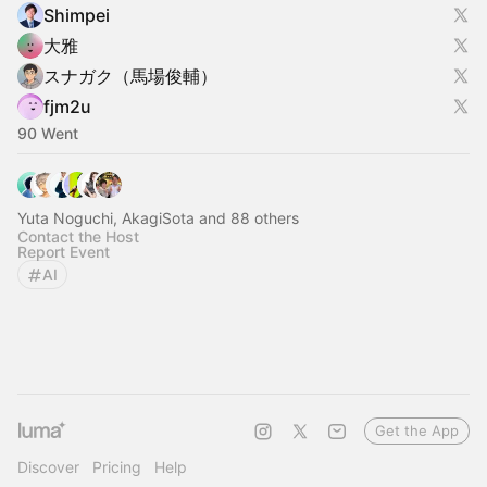
Shimpei
大雅
スナガク（馬場俊輔）
fjm2u
90 Went
Yuta Noguchi, AkagiSota and 88 others
Contact the Host
Report Event
AI
Get the App
Discover
Pricing
Help