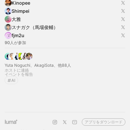
Kinopee
Shimpei
大雅
スナガク（馬場俊輔）
fjm2u
90人が参加
Yuta Noguchi、AkagiSota、他88人
ホストに連絡
イベントを報告
AI
アプリをダウンロード