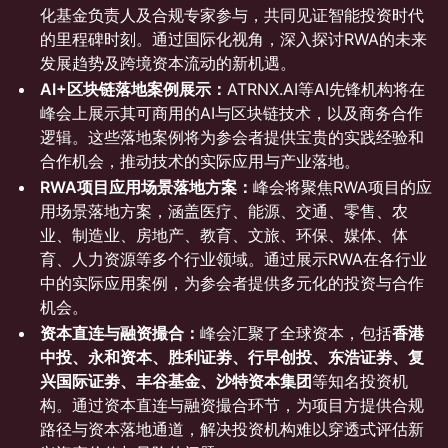
化基金负责人及合规专家参与，共同见证智能投资时代
的里程碑时刻。通过国际化视角，深入探讨RWA的未来
发展趋势及跨境资本流动的新机遇。
AI+区块链落地案例展示：
ATRNX.AI等AI先锋机构将在
峰会上展示其可商用的AI与区块链技术，以及商务合作
逻辑。这些落地案例将为参会者提供宝贵的实践经验和
合作机会，推动技术的实际应用与产业落地。
RWA项目应用场景落地方案：
峰会将聚焦RWA项目的应
用场景落地方案，涵盖医疗、能源、交通、零售、农
业、制造业、房地产、教育、文旅、环保、媒体、体
育、人力资源等多个行业领域。通过展示RWA在各行业
中的实际应用案例，为参会者提供多元化的投资与合作
机会。
资本直连与融资撮合：
峰会汇聚了全球资本，包括
香港
中投、永和资本、胜利证劵、行早创投、东浩证劵、复
兴国际证劵、丰谷基金、沙特资本集团
等知名投资机
构。通过资本直连与融资撮合环节，为项目方提供合规
路径与资本落地通道，解决投资机构难以穿透式评估新