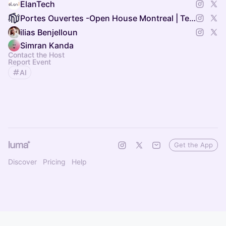
ElanTech
Portes Ouvertes -Open House Montreal | Tech Week of Builders
ilias Benjelloun
Simran Kanda
Contact the Host
Report Event
AI
Get the App
Discover
Pricing
Help