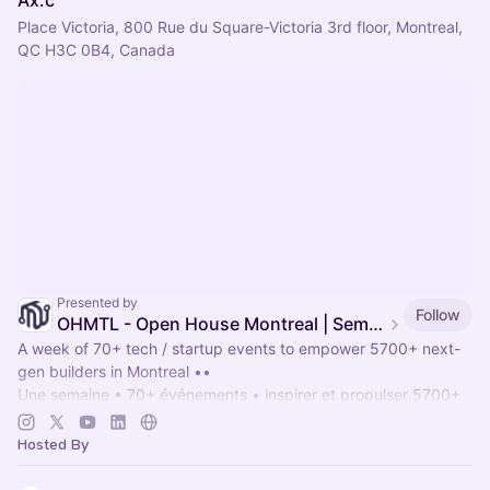
Place Victoria, 800 Rue du Square-Victoria 3rd floor, Montreal,
QC H3C 0B4, Canada
Presented by
Follow
OHMTL - Open House Montreal | Semaine PortesOuvertes.org
A week of 70+ tech / startup events to empower 5700+ next-
gen builders in Montreal ••
Une semaine • 70+ événements • inspirer et propulser 5700+
entrepreneurs bâtisseurs à Montréal.
OHMTL.com
#OHMTL
Hosted By