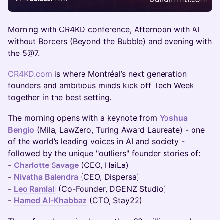
Morning with CR4KD conference, Afternoon with AI
without Borders (Beyond the Bubble) and evening with
the 5@7.
CR4KD.com
is where Montréal’s next generation
founders and ambitious minds kick off Tech Week
together in the best setting.
​The morning opens with a keynote from
Yoshua
Bengio
(Mila, LawZero, Turing Award Laureate) - one
of the world’s leading voices in AI and society -
followed by the unique "outliers" founder stories of:
-
Charlotte Savage
(CEO, HaiLa)
-
Nivatha Balendra
(CEO, Dispersa)
-
Leo Ramlall
(Co-Founder, DGENZ Studio)
-
Hamed Al-Khabbaz
(CTO, Stay22)