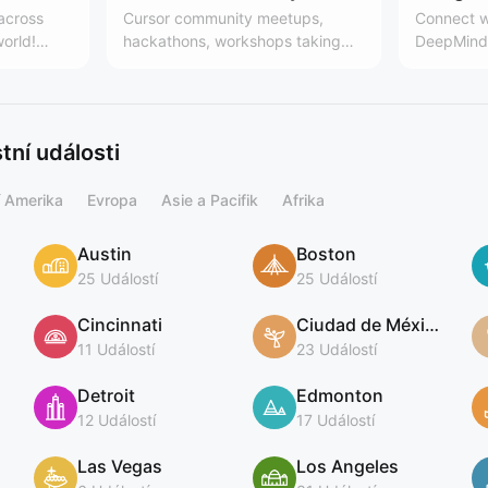
 across
Cursor community meetups,
Connect w
world!
hackathons, workshops taking
DeepMind 
es, the
place around the world. Learn
Team
 community
more here:
.communit
cursor.com/community
ing
ní události
í Amerika
Evropa
Asie a Pacifik
Afrika
Austin
Boston
25 Událostí
25 Událostí
Cincinnati
Ciudad de México
11 Událostí
23 Událostí
Detroit
Edmonton
12 Událostí
17 Událostí
Las Vegas
Los Angeles