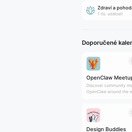
Zdraví a pohod
1 tis.
událostí
Doporučené kale
OpenClaw Meetu
Discover community me
OpenClaw around the w
Design Buddies