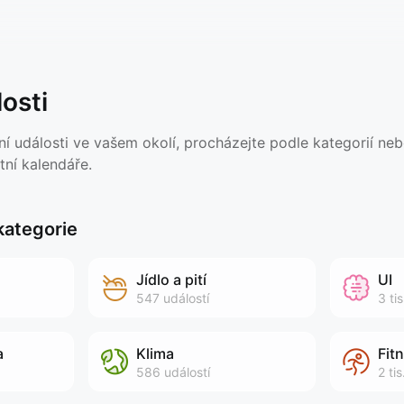
osti
í události ve vašem okolí, procházejte podle kategorií neb
tní kalendáře.
kategorie
Jídlo a pití
UI
547
událostí
3 tis
a
Klima
Fit
586
událostí
2 tis