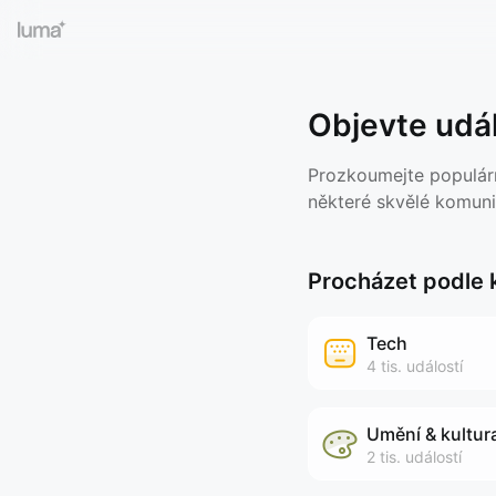
Objevte udál
Prozkoumejte populárn
některé skvělé komuni
Procházet podle 
Tech
4 tis.
událostí
Umění & kultur
2 tis.
událostí