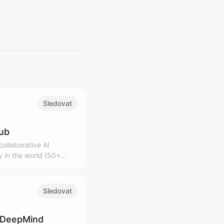
Sledovat
lub
ollaborative AI
 in the world (50+
0K+ community)
Sledovat
 DeepMind