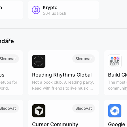
a
Krypto
564
událostí
ndáře
Sledovat
Sledovat
ps
Reading Rhythms Global
Build C
etups for
Not a book club. A reading party.
The most c
orld.
Read with friends to live music &
community
curated playlists!
Cities, 3
Sledovat
Sledovat
Cursor Community
Google