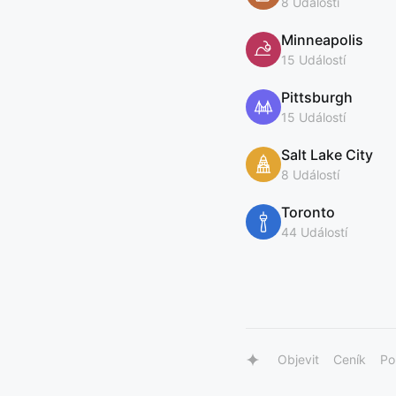
8 Událostí
Minneapolis
15 Událostí
Pittsburgh
15 Událostí
Salt Lake City
8 Událostí
Toronto
44 Událostí
Objevit
Ceník
Po