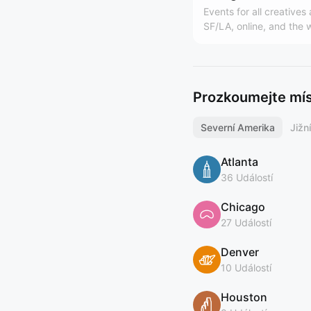
Events for all creatives
SF/LA, online, and the 
Hosted by Design Buddi
world's largest design
(https://designbuddies
y). Founded by Grace L
Prozkoumejte míst
Severní Amerika
Jižn
Atlanta
36 Událostí
Chicago
27 Událostí
Denver
10 Událostí
Houston