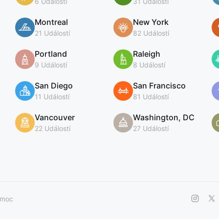
6 Událostí
31 Událostí
Montreal
New York
21 Událostí
82 Událostí
Portland
Raleigh
9 Událostí
8 Událostí
San Diego
San Francisco
11 Událostí
81 Událostí
Vancouver
Washington, DC
22 Událostí
27 Událostí
moc